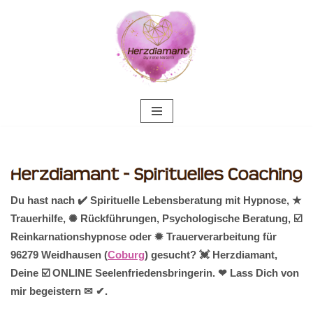
Zum
Inhalt
springen
Du hast nach ✔️ Spirituelle Lebensberatung mit Hypnose, ★
Trauerhilfe, ✺ Rückführungen, Psychologische Beratung, ☑️
Reinkarnationshypnose oder ✹ Trauerverarbeitung für
96279 Weidhausen (
Coburg
) gesucht? 💓️ Herzdiamant,
Deine ☑️ ONLINE Seelenfriedensbringerin. ❤ Lass Dich von
mir begeistern ✉ ✔.