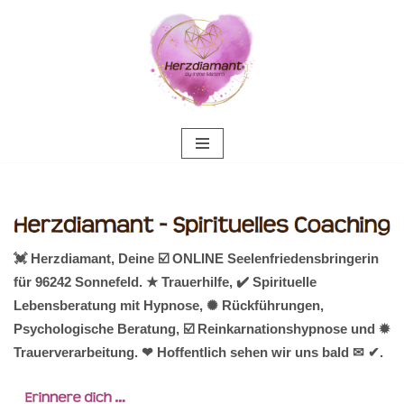
Zum
Inhalt
springen
💓️ Herzdiamant, Deine ☑️ ONLINE Seelenfriedensbringerin
für 96242 Sonnefeld. ★ Trauerhilfe, ✔️ Spirituelle
Lebensberatung mit Hypnose, ✺ Rückführungen,
Psychologische Beratung, ☑️ Reinkarnationshypnose und ✹
Trauerverarbeitung. ❤ Hoffentlich sehen wir uns bald ✉ ✔.