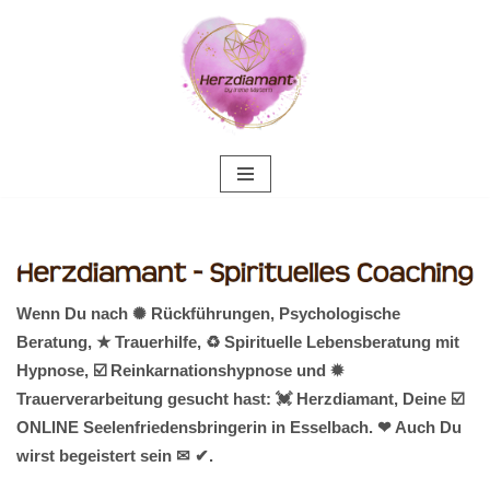
Zum
Inhalt
springen
Wenn Du nach ✺ Rückführungen, Psychologische
Beratung, ★ Trauerhilfe, ♻ Spirituelle Lebensberatung mit
Hypnose, ☑️ Reinkarnationshypnose und ✹
Trauerverarbeitung gesucht hast: 💓️ Herzdiamant, Deine ☑️
ONLINE Seelenfriedensbringerin in Esselbach. ❤ Auch Du
wirst begeistert sein ✉ ✔.