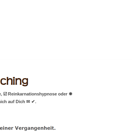
e, ☑️ Reinkarnationshypnose oder ✹
mich auf Dich ✉ ✔.