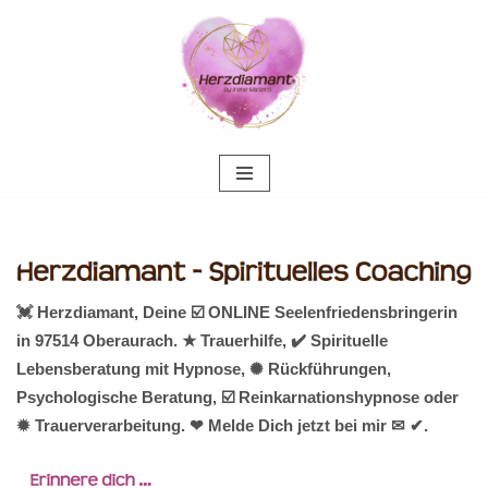
Zum
Inhalt
springen
💓️ Herzdiamant, Deine ☑️ ONLINE Seelenfriedensbringerin
in 97514 Oberaurach. ★ Trauerhilfe, ✔️ Spirituelle
Lebensberatung mit Hypnose, ✺ Rückführungen,
Psychologische Beratung, ☑️ Reinkarnationshypnose oder
✹ Trauerverarbeitung. ❤ Melde Dich jetzt bei mir ✉ ✔.