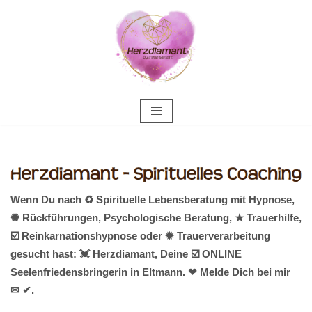
Zum
Inhalt
springen
Wenn Du nach ♻ Spirituelle Lebensberatung mit Hypnose,
✺ Rückführungen, Psychologische Beratung, ★ Trauerhilfe,
☑️ Reinkarnationshypnose oder ✹ Trauerverarbeitung
gesucht hast: 💓️ Herzdiamant, Deine ☑️ ONLINE
Seelenfriedensbringerin in Eltmann. ❤ Melde Dich bei mir
✉ ✔.