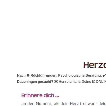
Zum
Inhalt
springen
Nach ✺ Rückführungen, Psychologische Beratung, ✔️ S
Dauchingen gesucht? 💓️ Herzdiamant, Deine ☑️ ONLIN