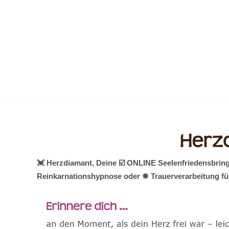
Zum
Inhalt
springen
💓️ Herzdiamant, Deine ☑️ ONLINE Seelenfriedensbring
Reinkarnationshypnose oder ✹ Trauerverarbeitung für