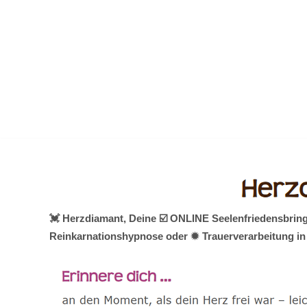
Zum
Inhalt
springen
💓️ Herzdiamant, Deine ☑️ ONLINE Seelenfriedensbring
Reinkarnationshypnose oder ✹ Trauerverarbeitung in