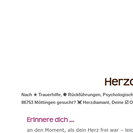
Zum
Inhalt
springen
Nach ★ Trauerhilfe, ✺ Rückführungen, Psychologische
86753 Möttingen gesucht? 💓️ Herzdiamant, Deine ☑️ 