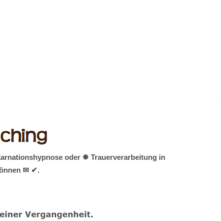
karnationshypnose oder ✹ Trauerverarbeitung in
 können ✉ ✔.