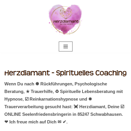
Zum
Inhalt
springen
Wenn Du nach ✺ Rückführungen, Psychologische
Beratung, ★ Trauerhilfe, ♻ Spirituelle Lebensberatung mit
Hypnose, ☑️ Reinkarnationshypnose und ✹
Trauerverarbeitung gesucht hast: 💓️ Herzdiamant, Deine ☑️
ONLINE Seelenfriedensbringerin in 85247 Schwabhausen.
❤ Ich freue mich auf Dich ✉ ✔.