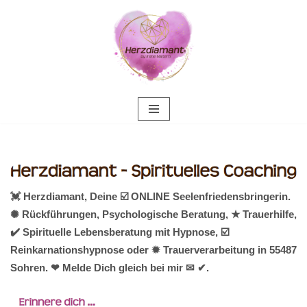
Zum
Inhalt
springen
💓️ Herzdiamant, Deine ☑️ ONLINE Seelenfriedensbringerin.
✺ Rückführungen, Psychologische Beratung, ★ Trauerhilfe,
✔️ Spirituelle Lebensberatung mit Hypnose, ☑️
Reinkarnationshypnose oder ✹ Trauerverarbeitung in 55487
Sohren. ❤ Melde Dich gleich bei mir ✉ ✔.