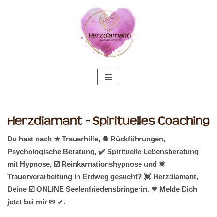
Zum
Inhalt
springen
Du hast nach ★ Trauerhilfe, ✺ Rückführungen,
Psychologische Beratung, ✔️ Spirituelle Lebensberatung
mit Hypnose, ☑️ Reinkarnationshypnose und ✹
Trauerverarbeitung in Erdweg gesucht? 💓️ Herzdiamant,
Deine ☑️ ONLINE Seelenfriedensbringerin. ❤ Melde Dich
jetzt bei mir ✉ ✔.