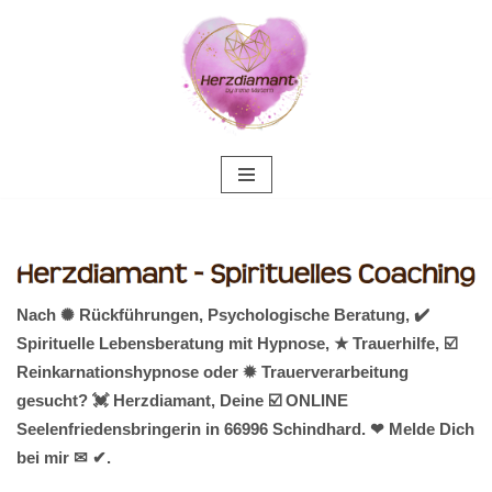
Zum
Inhalt
springen
Nach ✺ Rückführungen, Psychologische Beratung, ✔️
Spirituelle Lebensberatung mit Hypnose, ★ Trauerhilfe, ☑️
Reinkarnationshypnose oder ✹ Trauerverarbeitung
gesucht? 💓️ Herzdiamant, Deine ☑️ ONLINE
Seelenfriedensbringerin in 66996 Schindhard. ❤ Melde Dich
bei mir ✉ ✔.