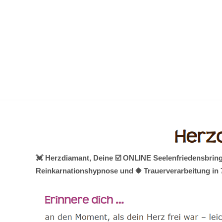
Zum
Inhalt
springen
💓️ Herzdiamant, Deine ☑️ ONLINE Seelenfriedensbring
Reinkarnationshypnose und ✹ Trauerverarbeitung in 