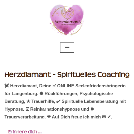
Zum
Inhalt
springen
💓️ Herzdiamant, Deine ☑️ ONLINE Seelenfriedensbringerin
für Langenburg. ✺ Rückführungen, Psychologische
Beratung, ★ Trauerhilfe, ✔️ Spirituelle Lebensberatung mit
Hypnose, ☑️ Reinkarnationshypnose und ✹
Trauerverarbeitung. ❤ Auf Dich freue ich mich ✉ ✔.