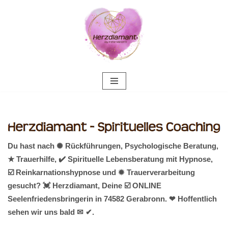
Zum
Inhalt
springen
Du hast nach ✺ Rückführungen, Psychologische Beratung,
★ Trauerhilfe, ✔️ Spirituelle Lebensberatung mit Hypnose,
☑️ Reinkarnationshypnose und ✹ Trauerverarbeitung
gesucht? 💓️ Herzdiamant, Deine ☑️ ONLINE
Seelenfriedensbringerin in 74582 Gerabronn. ❤ Hoffentlich
sehen wir uns bald ✉ ✔.