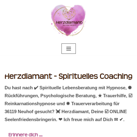
Zum
Inhalt
springen
Du hast nach ✔️ Spirituelle Lebensberatung mit Hypnose, ✺
Rückführungen, Psychologische Beratung, ★ Trauerhilfe, ☑️
Reinkarnationshypnose und ✹ Trauerverarbeitung für
36119 Neuhof gesucht? 💓️ Herzdiamant, Deine ☑️ ONLINE
Seelenfriedensbringerin. ❤ Ich freue mich auf Dich ✉ ✔.