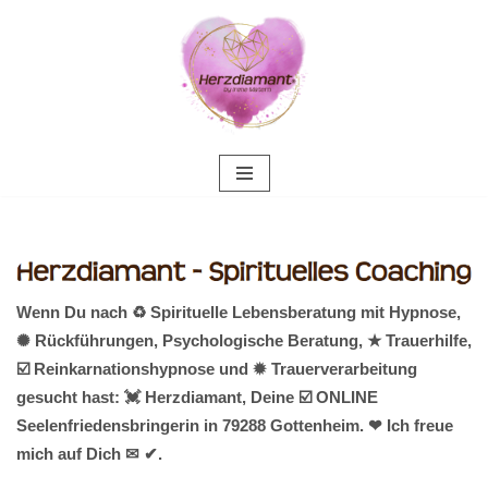
Zum
Inhalt
springen
Wenn Du nach ♻ Spirituelle Lebensberatung mit Hypnose,
✺ Rückführungen, Psychologische Beratung, ★ Trauerhilfe,
☑️ Reinkarnationshypnose und ✹ Trauerverarbeitung
gesucht hast: 💓️ Herzdiamant, Deine ☑️ ONLINE
Seelenfriedensbringerin in 79288 Gottenheim. ❤ Ich freue
mich auf Dich ✉ ✔.