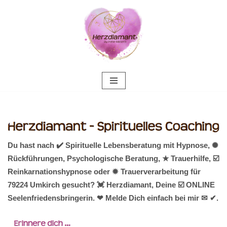
Zum
Inhalt
springen
Du hast nach ✔️ Spirituelle Lebensberatung mit Hypnose, ✺
Rückführungen, Psychologische Beratung, ★ Trauerhilfe, ☑️
Reinkarnationshypnose oder ✹ Trauerverarbeitung für
79224 Umkirch gesucht? 💓️ Herzdiamant, Deine ☑️ ONLINE
Seelenfriedensbringerin. ❤ Melde Dich einfach bei mir ✉ ✔.