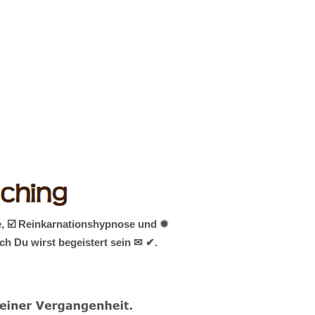
e, ☑️ Reinkarnationshypnose und ✹
ch Du wirst begeistert sein ✉ ✔.