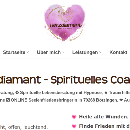
Startseite
Über mich
Leistungen
Kontakt
ung, ♻ Spirituelle Lebensberatung mit Hypnose, ★ Trauerhilf
ine ☑️ ONLINE Seelenfriedensbringerin in 79268 Bötzingen. ❤ Au