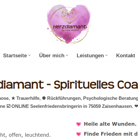
Startseite
Über mich
Leistungen
Kontakt
ose, ★ Trauerhilfe, ✺ Rückführungen, Psychologische Beratun
ine ☑️ ONLINE Seelenfriedensbringerin in 75059 Zaisenhausen. ❤