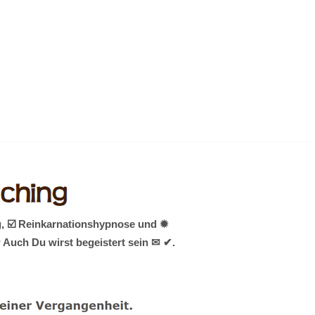
g, ☑️ Reinkarnationshypnose und ✹
 Auch Du wirst begeistert sein ✉ ✔.