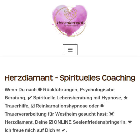
Zum
Inhalt
springen
Wenn Du nach ✺ Rückführungen, Psychologische
Beratung, ✔️ Spirituelle Lebensberatung mit Hypnose, ★
Trauerhilfe, ☑️ Reinkarnationshypnose oder ✹
Trauerverarbeitung für Westheim gesucht hast: 💓️
Herzdiamant, Deine ☑️ ONLINE Seelenfriedensbringerin. ❤
Ich freue mich auf Dich ✉ ✔.