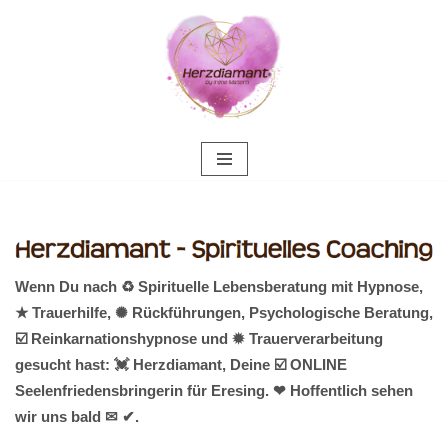
Zum
Inhalt
springen
Wenn Du nach ♻ Spirituelle Lebensberatung mit Hypnose,
★ Trauerhilfe, ✺ Rückführungen, Psychologische Beratung,
☑️ Reinkarnationshypnose und ✹ Trauerverarbeitung
gesucht hast: 💓️ Herzdiamant, Deine ☑️ ONLINE
Seelenfriedensbringerin für Eresing. ❤ Hoffentlich sehen
wir uns bald ✉ ✔.