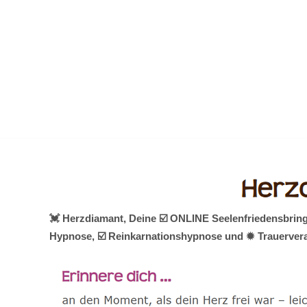
Zum
Inhalt
springen
💓️ Herzdiamant, Deine ☑️ ONLINE Seelenfriedensbring
Hypnose, ☑️ Reinkarnationshypnose und ✹ Trauervera