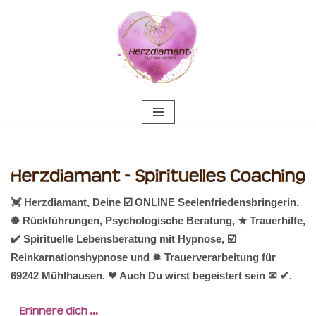
Zum
Inhalt
springen
💓️ Herzdiamant, Deine ☑️ ONLINE Seelenfriedensbringerin.
✺ Rückführungen, Psychologische Beratung, ★ Trauerhilfe,
✔️ Spirituelle Lebensberatung mit Hypnose, ☑️
Reinkarnationshypnose und ✹ Trauerverarbeitung für
69242 Mühlhausen. ❤ Auch Du wirst begeistert sein ✉ ✔.