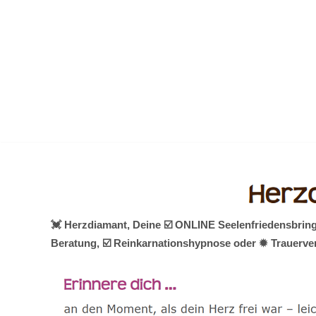
Zum
Inhalt
springen
💓️ Herzdiamant, Deine ☑️ ONLINE Seelenfriedensbrin
Beratung, ☑️ Reinkarnationshypnose oder ✹ Trauerver