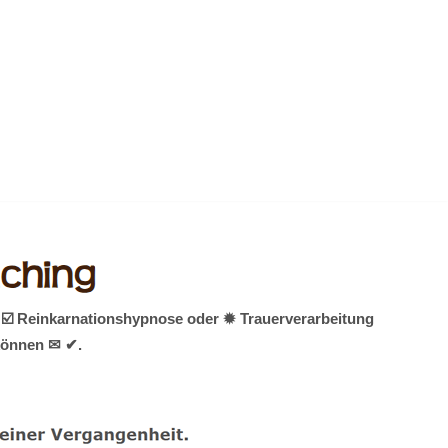
 ☑️ Reinkarnationshypnose oder ✹ Trauerverarbeitung
 können ✉ ✔.