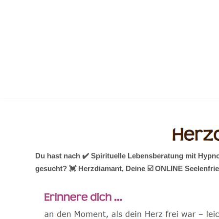
Zum
Inhalt
springen
Du hast nach ✔️ Spirituelle Lebensberatung mit Hypn
gesucht? 💓️ Herzdiamant, Deine ☑️ ONLINE Seelenfried