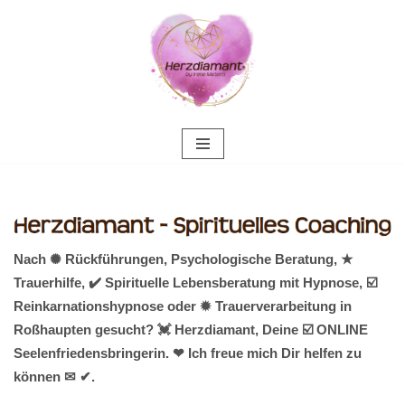
Zum
Inhalt
springen
Nach ✺ Rückführungen, Psychologische Beratung, ★
Trauerhilfe, ✔️ Spirituelle Lebensberatung mit Hypnose, ☑️
Reinkarnationshypnose oder ✹ Trauerverarbeitung in
Roßhaupten gesucht? 💓️ Herzdiamant, Deine ☑️ ONLINE
Seelenfriedensbringerin. ❤ Ich freue mich Dir helfen zu
können ✉ ✔.