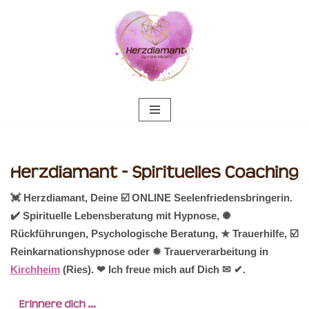
Zum
Inhalt
springen
💓️ Herzdiamant, Deine ☑️ ONLINE Seelenfriedensbringerin.
✔️ Spirituelle Lebensberatung mit Hypnose, ✺
Rückführungen, Psychologische Beratung, ★ Trauerhilfe, ☑️
Reinkarnationshypnose oder ✹ Trauerverarbeitung in
Kirchheim
(Ries). ❤ Ich freue mich auf Dich ✉ ✔.