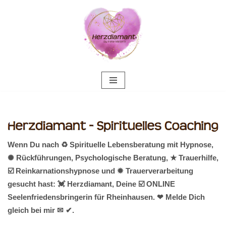
Zum
Inhalt
springen
Wenn Du nach ♻ Spirituelle Lebensberatung mit Hypnose,
✺ Rückführungen, Psychologische Beratung, ★ Trauerhilfe,
☑️ Reinkarnationshypnose und ✹ Trauerverarbeitung
gesucht hast: 💓️ Herzdiamant, Deine ☑️ ONLINE
Seelenfriedensbringerin für Rheinhausen. ❤ Melde Dich
gleich bei mir ✉ ✔.