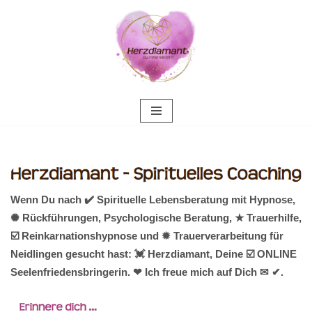
Zum
Inhalt
springen
Wenn Du nach ✔️ Spirituelle Lebensberatung mit Hypnose,
✺ Rückführungen, Psychologische Beratung, ★ Trauerhilfe,
☑️ Reinkarnationshypnose und ✹ Trauerverarbeitung für
Neidlingen gesucht hast: 💓️ Herzdiamant, Deine ☑️ ONLINE
Seelenfriedensbringerin. ❤ Ich freue mich auf Dich ✉ ✔.