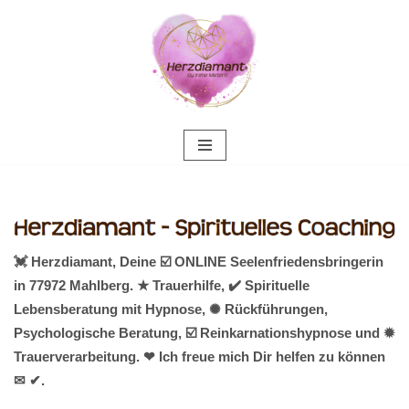
Zum
Inhalt
springen
💓️ Herzdiamant, Deine ☑️ ONLINE Seelenfriedensbringerin
in 77972 Mahlberg. ★ Trauerhilfe, ✔️ Spirituelle
Lebensberatung mit Hypnose, ✺ Rückführungen,
Psychologische Beratung, ☑️ Reinkarnationshypnose und ✹
Trauerverarbeitung. ❤ Ich freue mich Dir helfen zu können
✉ ✔.