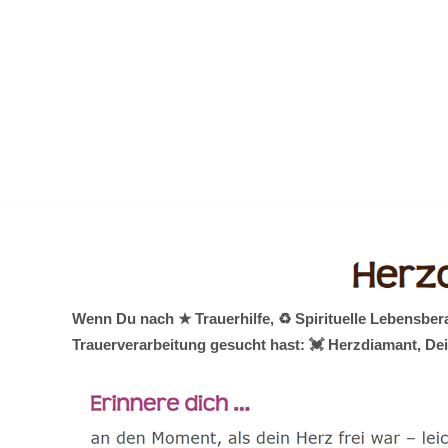
Zum
Inhalt
springen
Wenn Du nach ★ Trauerhilfe, ♻ Spirituelle Lebensbe
Trauerverarbeitung gesucht hast: 💓️ Herzdiamant, De