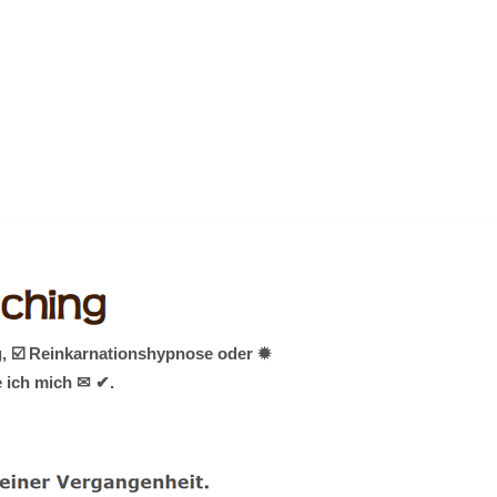
, ☑️ Reinkarnationshypnose oder ✹
e ich mich ✉ ✔.