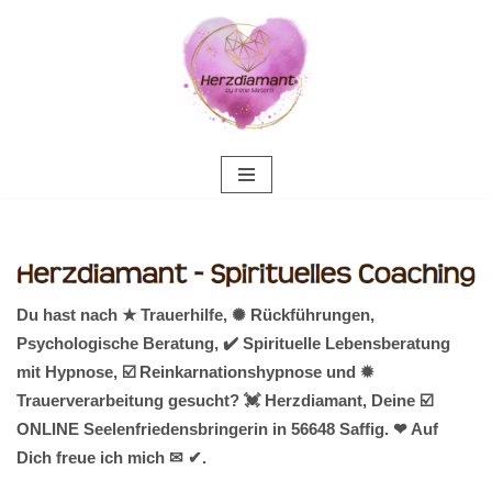
Zum
Inhalt
springen
Du hast nach ★ Trauerhilfe, ✺ Rückführungen,
Psychologische Beratung, ✔️ Spirituelle Lebensberatung
mit Hypnose, ☑️ Reinkarnationshypnose und ✹
Trauerverarbeitung gesucht? 💓️ Herzdiamant, Deine ☑️
ONLINE Seelenfriedensbringerin in 56648 Saffig. ❤ Auf
Dich freue ich mich ✉ ✔.