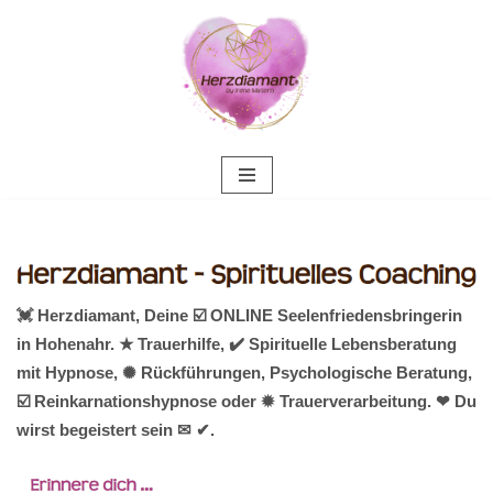
Zum
Inhalt
springen
💓️ Herzdiamant, Deine ☑️ ONLINE Seelenfriedensbringerin
in Hohenahr. ★ Trauerhilfe, ✔️ Spirituelle Lebensberatung
mit Hypnose, ✺ Rückführungen, Psychologische Beratung,
☑️ Reinkarnationshypnose oder ✹ Trauerverarbeitung. ❤ Du
wirst begeistert sein ✉ ✔.