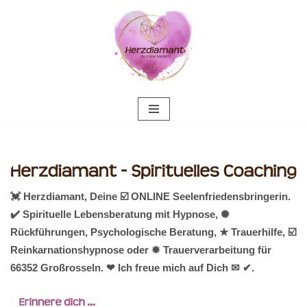
Zum
Inhalt
springen
💓️ Herzdiamant, Deine ☑️ ONLINE Seelenfriedensbringerin.
✔️ Spirituelle Lebensberatung mit Hypnose, ✺
Rückführungen, Psychologische Beratung, ★ Trauerhilfe, ☑️
Reinkarnationshypnose oder ✹ Trauerverarbeitung für
66352 Großrosseln. ❤ Ich freue mich auf Dich ✉ ✔.