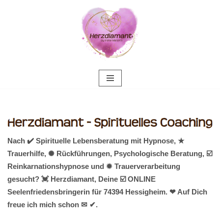
Zum
Inhalt
springen
Nach ✔️ Spirituelle Lebensberatung mit Hypnose, ★
Trauerhilfe, ✺ Rückführungen, Psychologische Beratung, ☑️
Reinkarnationshypnose und ✹ Trauerverarbeitung
gesucht? 💓️ Herzdiamant, Deine ☑️ ONLINE
Seelenfriedensbringerin für 74394 Hessigheim. ❤ Auf Dich
freue ich mich schon ✉ ✔.