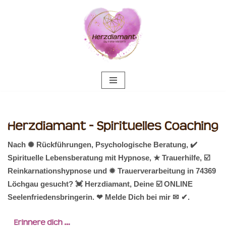
Zum
Inhalt
springen
Nach ✺ Rückführungen, Psychologische Beratung, ✔️
Spirituelle Lebensberatung mit Hypnose, ★ Trauerhilfe, ☑️
Reinkarnationshypnose und ✹ Trauerverarbeitung in 74369
Löchgau gesucht? 💓️ Herzdiamant, Deine ☑️ ONLINE
Seelenfriedensbringerin. ❤ Melde Dich bei mir ✉ ✔.