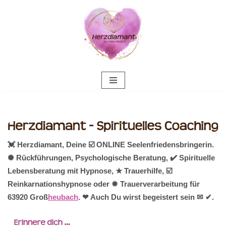
Zum
Inhalt
springen
💓️ Herzdiamant, Deine ☑️ ONLINE Seelenfriedensbringerin.
✺ Rückführungen, Psychologische Beratung, ✔️ Spirituelle
Lebensberatung mit Hypnose, ★ Trauerhilfe, ☑️
Reinkarnationshypnose oder ✹ Trauerverarbeitung für
63920 Groß
heubach
. ❤ Auch Du wirst begeistert sein ✉ ✔.