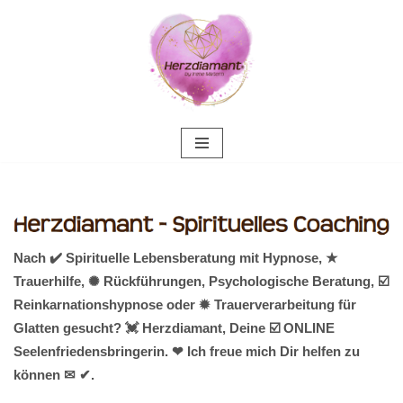
Zum
Inhalt
springen
Nach ✔️ Spirituelle Lebensberatung mit Hypnose, ★
Trauerhilfe, ✺ Rückführungen, Psychologische Beratung, ☑️
Reinkarnationshypnose oder ✹ Trauerverarbeitung für
Glatten gesucht? 💓️ Herzdiamant, Deine ☑️ ONLINE
Seelenfriedensbringerin. ❤ Ich freue mich Dir helfen zu
können ✉ ✔.