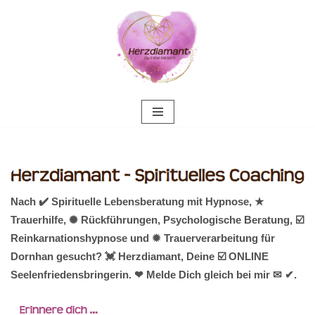
Zum
Inhalt
springen
Nach ✔️ Spirituelle Lebensberatung mit Hypnose, ★
Trauerhilfe, ✺ Rückführungen, Psychologische Beratung, ☑️
Reinkarnationshypnose und ✹ Trauerverarbeitung für
Dornhan gesucht? 💓️ Herzdiamant, Deine ☑️ ONLINE
Seelenfriedensbringerin. ❤ Melde Dich gleich bei mir ✉ ✔.