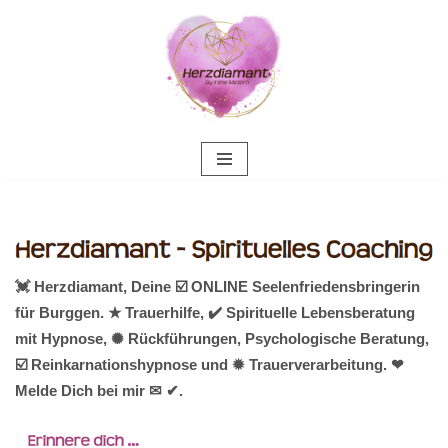
Zum
Inhalt
springen
💓️ Herzdiamant, Deine ☑️ ONLINE Seelenfriedensbringerin
für Burggen. ★ Trauerhilfe, ✔️ Spirituelle Lebensberatung
mit Hypnose, ✺ Rückführungen, Psychologische Beratung,
☑️ Reinkarnationshypnose und ✹ Trauerverarbeitung. ❤
Melde Dich bei mir ✉ ✔.