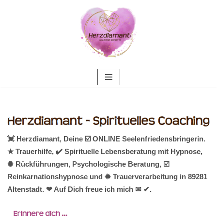
Zum
Inhalt
springen
💓️ Herzdiamant, Deine ☑️ ONLINE Seelenfriedensbringerin.
★ Trauerhilfe, ✔️ Spirituelle Lebensberatung mit Hypnose,
✺ Rückführungen, Psychologische Beratung, ☑️
Reinkarnationshypnose und ✹ Trauerverarbeitung in 89281
Altenstadt. ❤ Auf Dich freue ich mich ✉ ✔.