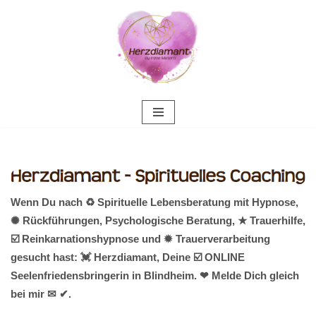
Zum
Inhalt
springen
Wenn Du nach ♻ Spirituelle Lebensberatung mit Hypnose,
✺ Rückführungen, Psychologische Beratung, ★ Trauerhilfe,
☑️ Reinkarnationshypnose und ✹ Trauerverarbeitung
gesucht hast: 💓️ Herzdiamant, Deine ☑️ ONLINE
Seelenfriedensbringerin in Blindheim. ❤ Melde Dich gleich
bei mir ✉ ✔.