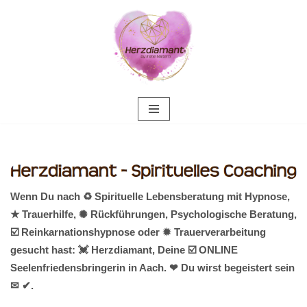
Zum
Inhalt
springen
Wenn Du nach ♻ Spirituelle Lebensberatung mit Hypnose,
★ Trauerhilfe, ✺ Rückführungen, Psychologische Beratung,
☑️ Reinkarnationshypnose oder ✹ Trauerverarbeitung
gesucht hast: 💓️ Herzdiamant, Deine ☑️ ONLINE
Seelenfriedensbringerin in Aach. ❤ Du wirst begeistert sein
✉ ✔.