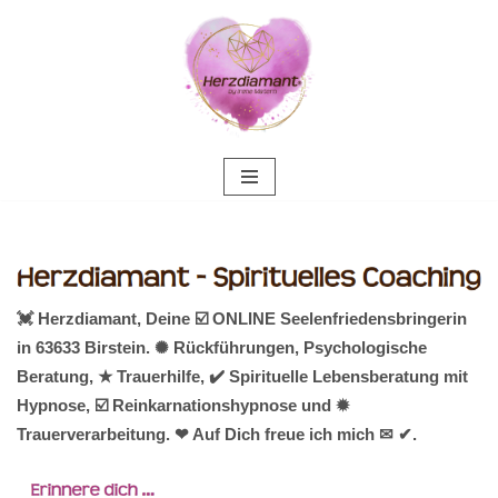
Zum
Inhalt
springen
💓️ Herzdiamant, Deine ☑️ ONLINE Seelenfriedensbringerin
in 63633 Birstein. ✺ Rückführungen, Psychologische
Beratung, ★ Trauerhilfe, ✔️ Spirituelle Lebensberatung mit
Hypnose, ☑️ Reinkarnationshypnose und ✹
Trauerverarbeitung. ❤ Auf Dich freue ich mich ✉ ✔.