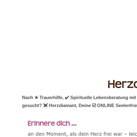
Zum
Inhalt
springen
Nach ★ Trauerhilfe, ✔️ Spirituelle Lebensberatung 
gesucht? 💓️ Herzdiamant, Deine ☑️ ONLINE Seelenfrie