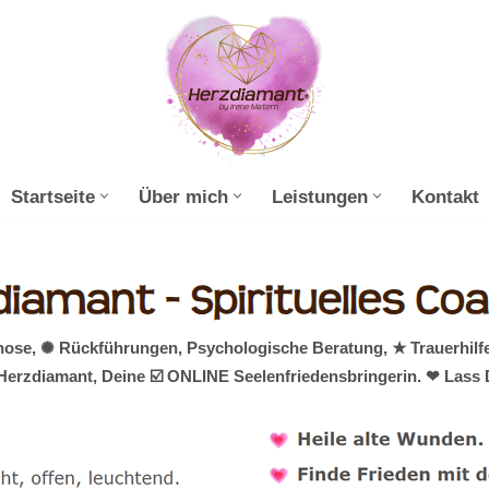
Startseite
Über mich
Leistungen
Kontakt
nose, ✺ Rückführungen, Psychologische Beratung, ★ Trauerhilf
 Herzdiamant, Deine ☑️ ONLINE Seelenfriedensbringerin. ❤ Lass 