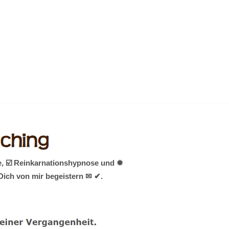
e, ☑️ Reinkarnationshypnose und ✹
Dich von mir begeistern ✉ ✔.