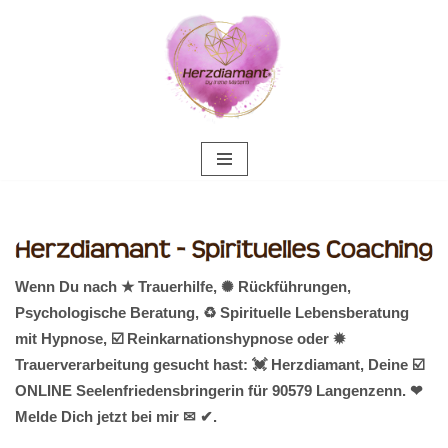
Zum
Inhalt
springen
Wenn Du nach ★ Trauerhilfe, ✺ Rückführungen,
Psychologische Beratung, ♻ Spirituelle Lebensberatung
mit Hypnose, ☑️ Reinkarnationshypnose oder ✹
Trauerverarbeitung gesucht hast: 💓️ Herzdiamant, Deine ☑️
ONLINE Seelenfriedensbringerin für 90579 Langenzenn. ❤
Melde Dich jetzt bei mir ✉ ✔.